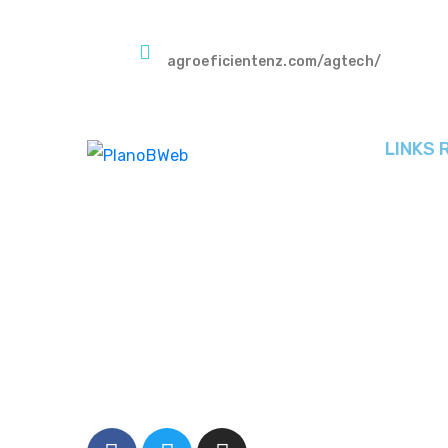
agroeficientenz.com/agtech/
LINKS 
Home
Sobre nó
Somos humanos que utilizam
Serviços
ferramentas digitais como meio para
Portfolio
conectar pessoas.
Cases
Entendemos que a web é capaz de mudar
Blog
o rumo de pessoas e empresas a qualquer
momento.
Contato