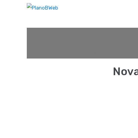
New Zealand T
Home
Portfolio
New Zealand Trade and En
Nova