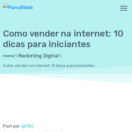
Como vender na internet: 10
HOME
dicas para iniciantes
SOBRE
NÓS
Marketing Digital
Home
Como vender na internet: 10 dicas para iniciantes
SERVIÇOS
CASES
PORTFOLIO
BLOG
CONTATO
Post por:
@PBW