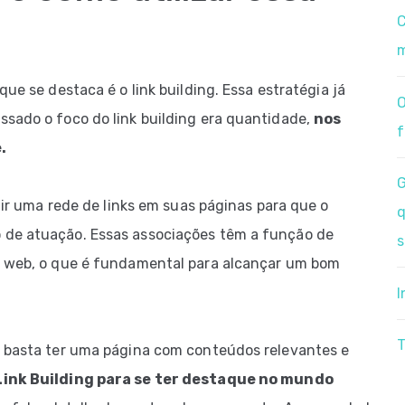
C
m
que se destaca é o link building. Essa estratégia já
O
ssado o foco do link building era quantidade,
nos
f
.
G
ruir uma rede de links em suas páginas para que o
q
 de atuação. Essas associações têm a função de
s
a web, o que é fundamental para alcançar um bom
I
T
o basta ter uma página com conteúdos relevantes e
Link Building para se ter destaque no mundo