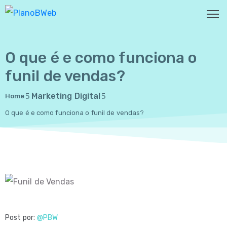
O que é e como funciona o
HOME
funil de vendas?
SOBRE
NÓS
Marketing Digital
Home
O que é e como funciona o funil de vendas?
SERVIÇOS
CASES
PORTFOLIO
BLOG
CONTATO
Post por:
@PBW